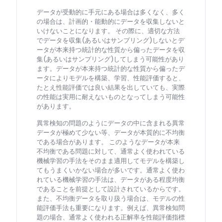
データが受動的に手元にある場合は多くなく、多く
の場合は、計画的・能動的にデータを収集しないと
いけないことになります。 その際に、適切な方法
でデータを収集(あるいはサンプリング)しないとデ
ータが本来持つ統計的な性質から偏ったデータを収
集(あるいはサンプリング)してしまう可能性があり
ます。データが本来持つ統計的な性質から偏ったデ
ータによりモデルを構築、学習、性能評価すると、
たとえ性能評価では良い結果を出していても、実際
の性能は実用に耐えないものとなってしまう可能性
があります。
異常検知の問題のようにデータの中に含まれる異常
データが極めて少ない等、データが本質的に不均衡
である場合があります。 このようなデータが本来
不均衡である問題に対して、通常よく使われている
機械学習の手法をそのまま適用してモデルを構築し
てもうまくいかない場合が多いです。通常よく使わ
れている機械学習の手法は、データがある程度均衡
であることを前提として設計されているからです。
また、不均衡データを取り扱う場合は、モデルの性
能評価手法も重要になります。例えば、異常検知問
題の場合、通常よく使われる正解率を性能評価指標