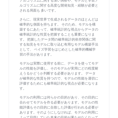
アルゴリズムに関する深い洞察や、モデルと学習ア
ルゴリズムに関する高度な開発知見・経験が必要と
される局面も 多いです。
さらに、現実世界で生成されるデータのほとんどは
確率的な側面を持ちます。 そのため、モデルを構
築するにあたって、確率統計的な視点からデータの
確率統計的な性質を把握することも重要になりま
す。 把握したデータ間の確率統計的依存関係に関
する知見をモデルに取り込む有用なモデル構築手法
として、 ベイズ学習をはじめとした確率的機械学
習の手法があります。
モデルは実際に使用する前に、データを使ってモデ
ルの性能を評価し、そのモデルが実用にどの程度耐
えうるかどうか判断する必要があります。 データ
が確率的な性質を持つので、モデルの性能を適切に
評価するためにも確率統計的な視点が必要になりま
す。
モデルの利用には何らかの目的があり、その目的に
合わせてモデルを作る必要があります。モデルの性
能評価もその目的に合致した評価が行われる必要が
あります。そのようにしなければ、モデルの利用に
よって目指していた本来の目的が果たせなくなって